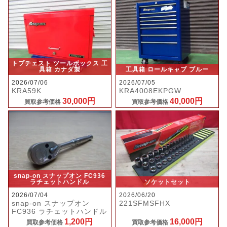
トプチェスト ツールボックス 工
具箱 カナダ製
工具箱 ロールキャブ ブルー
2026/07/06
2026/07/05
KRA59K
KRA4008EKPGW
30,000円
40,000円
買取参考価格
買取参考価格
snap-on スナップオン FC936
ラチェットハンドル
ソケットセット
2026/07/04
2026/06/20
snap-on スナップオン
221SFMSFHX
FC936 ラチェットハンドル
1,200円
16,000円
買取参考価格
買取参考価格