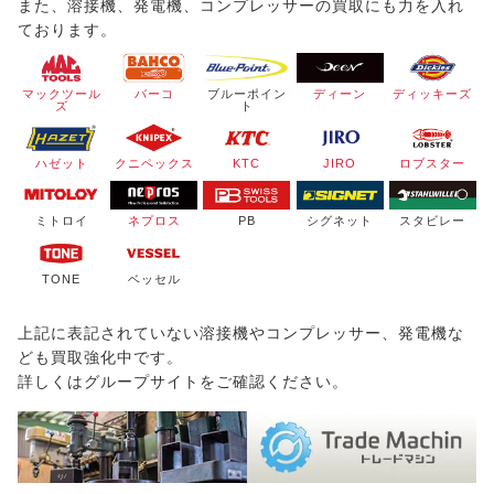
また、溶接機、発電機、コンプレッサーの買取にも力を入れ
ております。
マックツール
バーコ
ブルーポイン
ディーン
ディッキーズ
ズ
ト
ハゼット
クニペックス
KTC
JIRO
ロブスター
ミトロイ
ネプロス
PB
シグネット
スタビレー
TONE
ベッセル
上記に表記されていない溶接機やコンプレッサー、発電機な
ども買取強化中です。
詳しくはグループサイトをご確認ください。