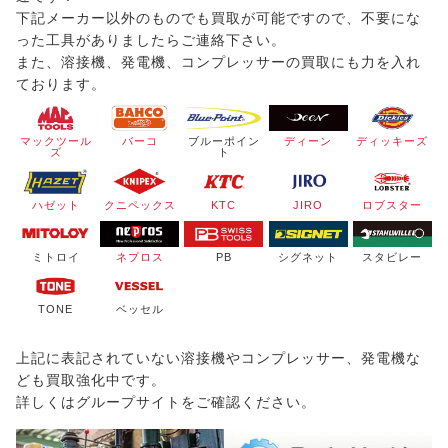
下記メーカー以外のものでも買取が可能ですので、不要にな
った工具がありましたらご連絡下さい。
また、溶接機、発電機、コンプレッサーの買取にも力を入れ
ております。
マックツール
バーコ
ブルーポイン
ディーン
ディッキーズ
ズ
ト
ハゼット
クニペックス
KTC
JIRO
ロブスター
ミトロイ
ネプロス
PB
シグネット
スタビレー
TONE
ベッセル
上記に表記されていない溶接機やコンプレッサー、発電機な
ども買取強化中です。
詳しくはグループサイトをご確認ください。