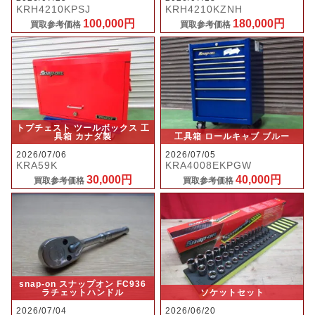
KRH4210KPSJ
KRH4210KZNH
100,000円
180,000円
買取参考価格
買取参考価格
トプチェスト ツールボックス 工
具箱 カナダ製
工具箱 ロールキャブ ブルー
2026/07/06
2026/07/05
KRA59K
KRA4008EKPGW
30,000円
40,000円
買取参考価格
買取参考価格
snap-on スナップオン FC936
ラチェットハンドル
ソケットセット
2026/07/04
2026/06/20