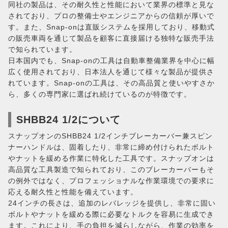
同社の製品は、その耐久性と性能において業界の標準と見な
されており、プロの整備士やエンジニアからの信頼が厚いで
す。また、Snap-onは直販システムを採用しており、移動式
の販売車両を通じて製品を顧客に直接届ける独特な販売手法
で知られています。
日本国内でも、Snap-onの工具は自動車整備業界を中心に幅
広く使用されており、日本法人を通じて様々な製品が提供さ
れています。Snap-onの工具は、その高品質と使いやすさか
ら、多くの専門家に選ばれ続けているのが特徴です。
SHBB24 1/2について
スナップオンのSHBB24 1/2インチブレーカーバー兼スピン
ナーハンドルは、固着したり、非常に締め付けられたボルト
やナットを緩める作業に特化した工具です。スナップオンは
高品質な工具製造で知られており、このブレーカーバーもそ
の例外ではなく、プロフェッショナルな作業環境での要求に
応える耐久性と性能を備えています。
24インチの長さは、追加のレバレッジを提供し、非常に固い
ボルトやナットを緩める際に必要なトルクを容易に生成でき
ます。これにより、手の負担を減らしながら、作業の効率を