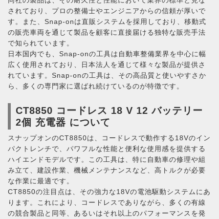
同社の製品は、その耐久性と性能において業界の標準と見な
されており、プロの整備士やエンジニアからの信頼が厚いで
す。また、Snap-onは直販システムを採用しており、移動式
の販売車両を通じて製品を顧客に直接届ける独特な販売手法
で知られています。
日本国内でも、Snap-onの工具は自動車整備業界を中心に幅
広く使用されており、日本法人を通じて様々な製品が提供さ
れています。Snap-onの工具は、その高品質と使いやすさか
ら、多くの専門家に選ばれ続けているのが特徴です。
CT8850 コードレス 18 V 12 バッテリー
2個 充電器 について
スナップオンのCT8850は、コードレスで動作する18Vのイン
パクトレンチで、パワフルな性能と便利な使用感を提供する
ハイエンドモデルです。この工具は、特に自動車の修理や組
み立て、建設作業、機械メンテナンスなど、高トルクが必要
な作業に最適です。
CT8850の注目点は、その強力な18Vの電池駆動システムにあ
ります。これにより、コードレスでありながら、多くの有線
の競合製品と同等、あるいはそれ以上のパフォーマンスを発