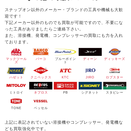
スナップオン以外のメーカー・ブランドの工具や機械も大歓
迎です！
下記メーカー以外のものでも買取が可能ですので、不要にな
った工具がありましたらご連絡下さい。
また、溶接機、発電機、コンプレッサーの買取にも力を入れ
ております。
マックツール
バーコ
ブルーポイン
ディーン
ディッキーズ
ズ
ト
ハゼット
クニペックス
KTC
JIRO
ロブスター
ミトロイ
ネプロス
PB
シグネット
スタビレー
TONE
ベッセル
上記に表記されていない溶接機やコンプレッサー、発電機な
ども買取強化中です。