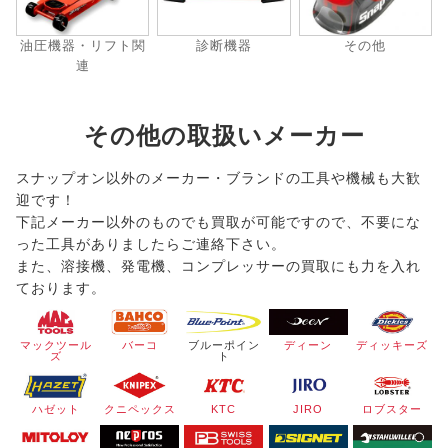
油圧機器・リフト関
診断機器
その他
連
その他の取扱いメーカー
スナップオン以外のメーカー・ブランドの工具や機械も大歓
迎です！
下記メーカー以外のものでも買取が可能ですので、不要にな
った工具がありましたらご連絡下さい。
また、溶接機、発電機、コンプレッサーの買取にも力を入れ
ております。
マックツール
バーコ
ブルーポイン
ディーン
ディッキーズ
ズ
ト
ハゼット
クニペックス
KTC
JIRO
ロブスター