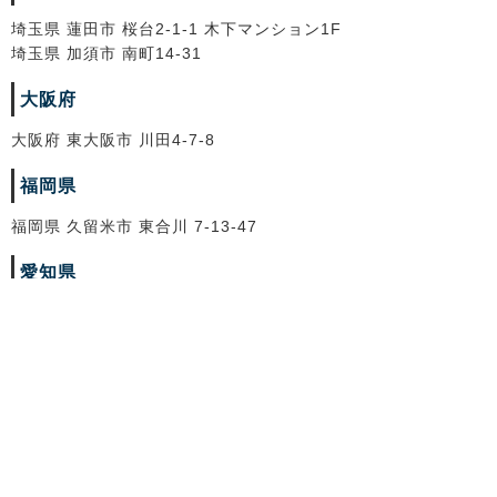
埼玉県 蓮田市 桜台2-1-1 木下マンション1F
埼玉県 加須市 南町14-31
大阪府
大阪府 東大阪市 川田4-7-8
福岡県
福岡県 久留米市 東合川 7-13-47
愛知県
愛知県 北名古屋市 法成寺法師堂69
株式会社トレードランド
埼玉県公安委員会古物許可証番号 第431250035785号
used@tradeland.co.jp
Copyright (C)2023 tradeland. ALL Right Reserved.