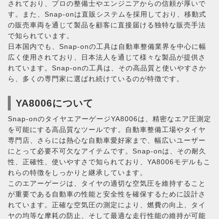
されており、プロの整備士やエンジニアからの信頼が厚いで
す。また、Snap-onは直販システムを採用しており、移動式
の販売車両を通じて製品を顧客に直接届ける独特な販売手法
で知られています。
日本国内でも、Snap-onの工具は自動車整備業界を中心に幅
広く使用されており、日本法人を通じて様々な製品が提供さ
れています。Snap-onの工具は、その高品質と使いやすさか
ら、多くの専門家に選ばれ続けているのが特徴です。
YA8006について
Snap-onのタイヤエアーゲージYA8006は、精密なエア圧測定
を可能にする高品質なツールです。自動車整備工場やタイヤ
専門店、さらには熱心な自動車愛好家まで、幅広いユーザー
にとって必要不可欠なアイテムです。Snap-onは、その耐久
性、正確性、使いやすさで知られており、YA8006モデルもこ
れらの特徴をしっかりと継承しています。
このエアーゲージは、タイヤの適切な空気圧を維持すること
が重要である自動車の性能と安全性を確保するために設計さ
れています。正確な空気圧の測定により、燃費の向上、タイ
ヤの均等な摩耗の防止、そして最適な走行性能の維持が可能