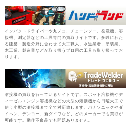
インパクトドライバーや丸ノコ、チェーンソー、発電機、溶
接機、測定器などの工具専門の買取サイトです。多岐にわた
る建築・製造分野に合わせて大工職人、水道業者、塗装業、
木工業、製造業などが取り扱うプロ用の工具も取り扱ってお
ります。
溶接機の買取を行っているサイトです。スポット溶接機やデ
ィーゼルエンジン溶接機などの大型の溶接機から日曜大工で
使う小型の溶接機まで全て対応致します。パナソニックやダ
イヘン、デンヨー、新ダイワなど、どのメーカーでも買取が
可能です。動作不良品でも問題ありません。