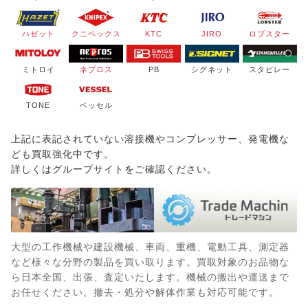
ハゼット
クニペックス
KTC
JIRO
ロブスター
ミトロイ
ネプロス
PB
シグネット
スタビレー
TONE
ベッセル
上記に表記されていない溶接機やコンプレッサー、発電機な
ども買取強化中です。
詳しくはグループサイトをご確認ください。
大型の工作機械や建設機械、車両、重機、電動工具、測定器
など様々な分野の製品を買い取ります。買取対象のお品物な
ら日本全国、出張、査定いたします。機械の搬出や運送まで
お任せください。撤去・処分や解体作業も対応可能です。