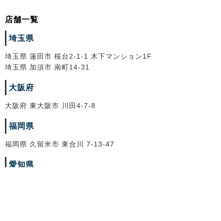
店舗一覧
埼玉県
埼玉県 蓮田市 桜台2-1-1 木下マンション1F
埼玉県 加須市 南町14-31
大阪府
大阪府 東大阪市 川田4-7-8
福岡県
福岡県 久留米市 東合川 7-13-47
愛知県
愛知県 北名古屋市 法成寺法師堂69
株式会社トレードランド
埼玉県公安委員会古物許可証番号 第431250035785号