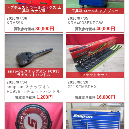
トプチェスト ツールボックス 工
具箱 カナダ製
工具箱 ロールキャブ ブルー
2026/07/06
2026/07/05
KRA59K
KRA4008EKPGW
30,000円
40,000円
買取参考価格
買取参考価格
snap-on スナップオン FC936
ラチェットハンドル
ソケットセット
2026/07/04
2026/06/20
snap-on スナップオン
221SFMSFHX
FC936 ラチェットハンドル
1,200円
16,000円
買取参考価格
買取参考価格