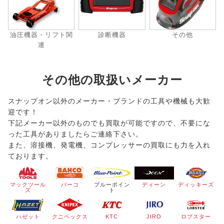
油圧機器・リフト関
診断機器
その他
連
その他の取扱いメーカー
スナップオン以外のメーカー・ブランドの工具や機械も大歓
迎です！
下記メーカー以外のものでも買取が可能ですので、不要にな
った工具がありましたらご連絡下さい。
また、溶接機、発電機、コンプレッサーの買取にも力を入れ
ております。
マックツール
バーコ
ブルーポイン
ディーン
ディッキーズ
ズ
ト
ハゼット
クニペックス
KTC
JIRO
ロブスター