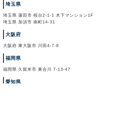
埼玉県
埼玉県 蓮田市 桜台2-1-1 木下マンション1F
埼玉県 加須市 南町14-31
大阪府
大阪府 東大阪市 川田4-7-8
福岡県
福岡県 久留米市 東合川 7-13-47
愛知県
愛知県 北名古屋市 法成寺法師堂69
株式会社トレードランド
埼玉県公安委員会古物許可証番号 第431250035785号
used@tradeland.co.jp